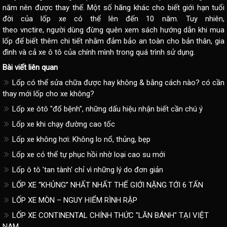
năm nên được thay thế. Một số hãng khác cho biết giới hạn tuổi
đời của lốp xe có thể lên đến 10 năm. Tuy nhiên,
theo
vnctire
, người dùng đừng quên xem sách hướng dẫn khi mua
lốp để biết thêm chi tiết nhằm đảm bảo an toàn cho bản thân, gia
đình và cả xe ô tô của chính mình trong quá trình sử dụng.
Bài viết liên quan
Lốp có thể sửa chữa được hay không & bằng cách nào? có cần
thay mới lốp cho xe không?
Lốp xe ôtô "đổ bệnh", những dấu hiệu nhận biết cần chú ý
Lốp xe khi chạy đường cao tốc
Lốp xe không hơi: Không lo nổ, thủng, bẹp
Lốp xe có thể tự phục hồi nhờ loại cao su mới
Lốp ô tô 'tan tành' chỉ vì những lý do đơn giản
LỐP XE “KHỦNG” NHẤT NHẤT THẾ GIỚI NẶNG TỚI 6 TẤN
LỐP XE MÒN – NGUY HIỂM RÌNH RẬP
LỐP XE CONTINENTAL CHÍNH THỨC "LĂN BÁNH" TẠI VIỆT
NAM