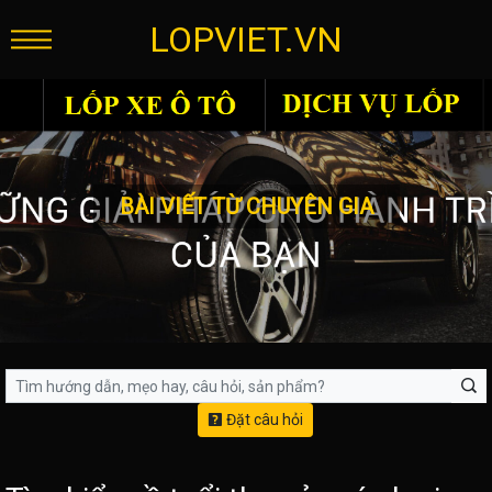
LOPVIET.VN
BÀI VIẾT TỪ CHUYÊN GIA
Đặt câu hỏi