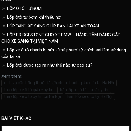
LỐP ÔTÔ TỰ BƠM
Lốp ôtô tự bơm khi thiếu hơi
LỐP “XỊN”, XE SANG GIÚP BẠN LÁI XE AN TOÀN
LỐP BRIDGESTONE CHO XE BMW – NÂNG TẦM ĐẲNG CẤP
CHO XE SANG TẠI VIỆT NAM
Lốp xe ô tô nhanh bị nứt - 'thủ phạm' từ chính sai lầm sử dụng
của tài xế
Lốp ôtô được tạo ra như thế nào từ cao su?
Xem thêm:
dịch vụ cân bằng thước lái độ chụm bánh giá uy tín tại Hà Nội
thay lốp xe ô tô giá rẻ uy tín
bán lốp xe ô tô giá rẻ uy tín
thay lốp xe ô tô uy tín tại Hà Nội
Bán lốp xe ô tô tại Hà Nội
BÀI VIẾT KHÁC