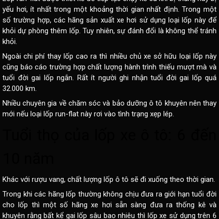
yếu hơi, ít nhất trong một khoảng thời gian nhất định. Trong một
số trường hợp, các hãng sản xuất xe hơi sử dụng loại lốp này để
khỏi dự phòng thêm lốp. Tuy nhiên, sự đánh đổi là không thể tránh
khỏi.
Ngoài chi phí thay lốp cao ra thì nhiều chủ xe sở hữu loại lốp này
cũng báo cáo trường hợp chất lượng hành trình thiếu mượt mà và
tuổi đời gai lốp ngắn. Rất ít người ghi nhận tuổi đời gai lốp quá
32.000 km.
Nhiều chuyên gia về
chăm sóc và bảo dưỡng ô tô
khuyên nên thay
mới nếu loại lốp run-flat này rơi vào tình trạng xẹp lép.
Tuổi thọ của lốp xe ô tô: 6 đến
10 năm
Khác với rượu vang, chất lượng lốp ô tô sẽ đi xuống theo thời gian.
Trong khi các hãng lốp thường không chịu đưa ra giới hạn tuổi đời
cho lốp thì một số hãng xe hơi sẵn sàng đưa ra thống kê và
khuyên rằng bất kể gai lốp sâu bao nhiêu thì lốp xe sử dụng trên 6