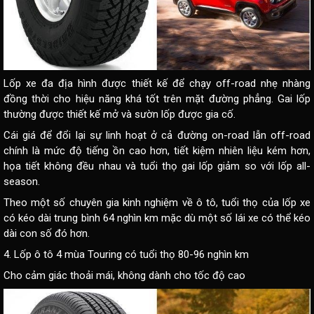
Lốp xe đa địa hình được thiết kế để chạy off-road nhẹ nhàng
đồng thời cho hiệu năng khá tốt trên mặt đường phẳng. Gai lốp
thường được thiết kế mở và sườn lốp được gia cố.
Cái giá để đổi lại sự linh hoạt ở cả đường on-road lẫn off-road
chính là mức độ tiếng ồn cao hơn, tiết kiệm nhiên liệu kém hơn,
họa tiết không đều nhau và tuổi thọ gai lốp giảm so với lốp all-
season.
Theo một số chuyên gia
kinh nghiệm về ô tô
, tuổi thọ của lốp xe
có kéo dài trung bình 64 nghìn km mặc dù một số lái xe có thể kéo
dài con số đó hơn.
4. Lốp ô tô 4 mùa Touring có tuổi thọ 80-96 nghìn km
Cho cảm giác thoải mái, không dành cho tốc độ cao