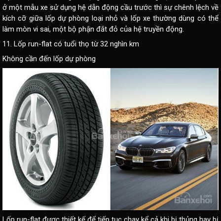
ở một mẫu xe sử dụng hệ dẫn động cầu trước thì sự chênh lệch về
kích cỡ giữa lốp dự phòng loại nhỏ và lốp xe thường dùng có thể
làm mòn vi sai, một bộ phận đắt đỏ của hệ truyền động.
11. Lốp run-flat có tuổi thọ từ 32 nghìn km
Không cần đến lốp dự phòng
Lốp run-flat được thiết kế để tiếp tục chạy kể cả khi bị thủng hay bị