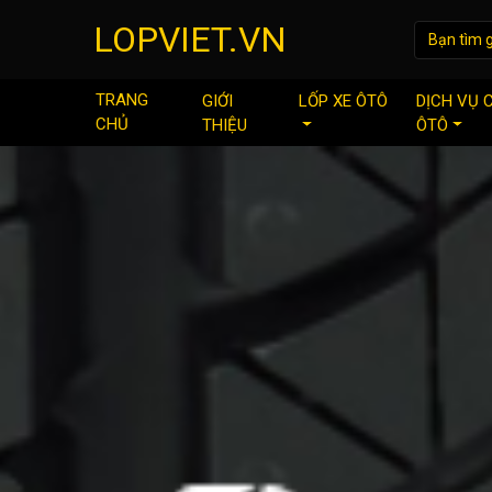
LOPVIET.VN
TRANG
GIỚI
LỐP XE ÔTÔ
DỊCH VỤ 
CHỦ
THIỆU
ÔTÔ