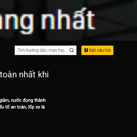
Đặt câu hỏi
toàn nhất khi
n giảm, nước đọng thành
ếu tố an toàn,
lốp xe là