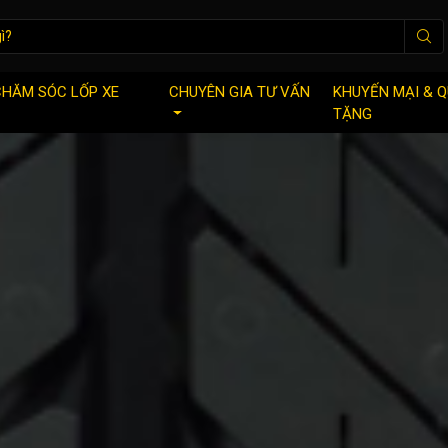
CHĂM SÓC LỐP XE
CHUYÊN GIA TƯ VẤN
KHUYẾN MẠI & 
TẶNG