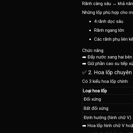
Rãnh càng sâu → khả năng
Những lốp phù hợp cho m
4 rãnh dọc sâu
Rãnh ngang lớn
Các rãnh phụ liên k
Chức năng:
➡️ Đẩy nước sang hai bên 
➡️ Giữ phần cao su tiếp x
✅ 2. Hoa lốp chuyên
Có 3 kiểu hoa lốp chính:
Loại hoa lốp
Đối xứng
Bất đối xứng
Định hướng (hình chữ V)
➡️
Hoa lốp hình chữ V
hoặc