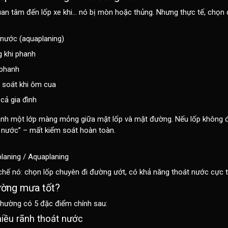
an tâm đến lốp xe khi… nó bị mòn hoặc thủng. Nhưng thực tế, chọn đ
 nước (aquaplaning)
 khi phanh
phanh
 soát khi ôm cua
cả gia đình
hành một lớp màng mỏng giữa mặt lốp và mặt đường. Nếu lốp không 
n nước” – mất kiểm soát hoàn toàn.
laning / Aquaplaning
chế nó:
chọn lốp chuyên đi đường ướt, có khả năng thoát nước cực t
đường mưa tốt?
thường có 5 đặc điểm chính sau:
hiều rãnh thoát nước