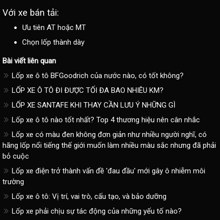
Với xe bán tải:
Ưu tiên AT hoặc MT
Chọn lốp thành dày
Bài viết liên quan
Lốp xe ô tô BFGoodrich của nước nào, có tốt không?
LỐP XE Ô TÔ ĐI ĐƯỢC TỐI ĐA BAO NHIÊU KM?
LỐP XE SANTAFE KHI THAY CẦN LƯU Ý NHỮNG GÌ
Lốp xe ô tô nào tốt nhất? Top 4 thương hiệu nên cân nhắc
Lốp xe có màu đen không đơn giản như nhiều người nghĩ, có
hãng lốp nổi tiếng thế giới muốn làm nhiều màu sắc nhưng đã phải
bỏ cuộc
Lốp xe điện trở thành vấn đề 'đau đầu' mới gây ô nhiễm môi
trường
Lốp xe ô tô: Vị trí, vai trò, cấu tạo, và bảo dưỡng
Lốp xe phải chịu sự tác động của những yếu tố nào?