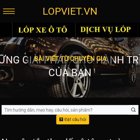
LOPVIET.VN
BÀI VIẾT TỪ CHUYÊN GIA
Đặt câu hỏi