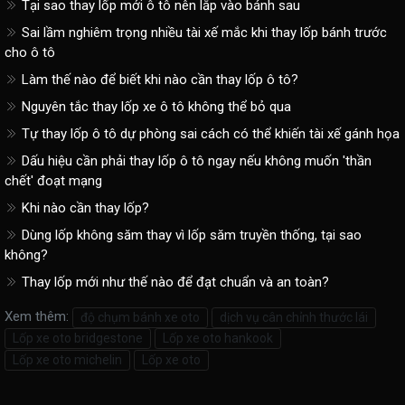
Tại sao thay lốp mới ô tô nên lắp vào bánh sau
Sai lầm nghiêm trọng nhiều tài xế mắc khi thay lốp bánh trước
cho ô tô
Làm thế nào để biết khi nào cần thay lốp ô tô?
Nguyên tắc thay lốp xe ô tô không thể bỏ qua
Tự thay lốp ô tô dự phòng sai cách có thể khiến tài xế gánh họa
Dấu hiệu cần phải thay lốp ô tô ngay nếu không muốn 'thần
chết' đoạt mạng
Khi nào cần thay lốp?
Dùng lốp không săm thay vì lốp săm truyền thống, tại sao
không?
Thay lốp mới như thế nào để đạt chuẩn và an toàn?
Xem thêm:
độ chụm bánh xe oto
dịch vụ cân chỉnh thước lái
Lốp xe oto bridgestone
Lốp xe oto hankook
Lốp xe oto michelin
Lốp xe oto