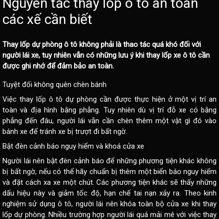
Nguyên tắc thay lốp ô tô an toàn
các xế cần biết
Thay lốp dự phòng ô tô không phải là thao tác quá khó đối với
người lái xe, tuy nhiên vẫn có những
lưu ý khi thay lốp xe ô tô
cần
được ghi nhớ để đảm bảo an toàn.
Tuyệt đối không quên chèn bánh
Việc thay lốp ô tô dự phòng cần được thực hiện ở một vị trí an
toàn và địa hình bằng phẳng. Tuy nhiên dù vị trí đỗ xe có bằng
phẳng đến đâu, người lái vẫn cần chèn thêm một vật gì đó vào
bánh xe để tránh xe bị trượt đi bất ngờ.
Bật đèn cảnh báo nguy hiểm và khoá cửa xe
Người lái nên bật đèn cảnh báo để những phương tiện khác không
bị bất ngờ, nếu có thể hãy chuẩn bị thêm một biển báo nguy hiểm
và đặt cách xa xe một chút. Các phương tiện khác sẽ thấy những
dấu hiệu này và giảm tốc độ, hạn chế tai nạn xảy ra. Theo kinh
nghiệm sử dụng ô tô, người lái nên khóa toàn bộ cửa xe khi thay
lốp dự phòng. Nhiều trường hợp người lái quá mải mê với việc thay