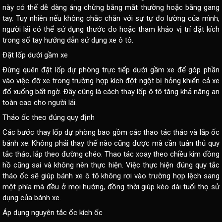
này có thể dễ dàng áng chừng bằng mắt thường hoặc bằng gang
tay. Tuy nhiên nếu không chắc chắn với sự tự đo lường của mình,
người lái có thể sử dụng thước đo hoặc tham khảo vị trí đặt kích
trong sổ tay hướng dẫn sử dụng xe ô tô.
Đặt lốp dưới gầm xe
Đừng quên đặt lốp dự phòng trực tiếp dưới gầm xe để góp phần
vào việc đỡ xe trong trường hợp kích đột ngột bị hỏng khiến cả xe
đổ xuống bất ngờ. Đây cũng là cách thay lốp ô tô tăng khả năng an
toàn cao cho người lái.
Tháo ốc theo đúng quy định
Các bước thay lốp dự phòng bao gồm các thao tác tháo và lắp ốc
bánh xe. Không phải thay thế nào cũng được mà cần tuân thủ quy
tắc tháo, lắp theo đường chéo. Thao tác xoay theo chiều kim đồng
hồ cũng sai và không nên thực hiện. Việc thực hiện đúng quy tắc
tháo ốc sẽ giúp bánh xe ô tô không rơi vào trường hợp lệch sang
một phía mà đều ở mọi hướng, đồng thời giúp kéo dài tuổi thọ sử
dụng của bánh xe.
Áp dụng nguyên tắc ốc kích ốc