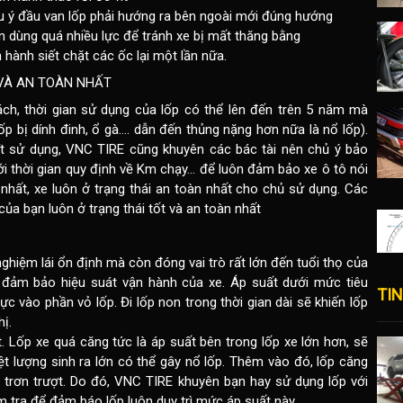
lưu ý đầu van lốp phải hướng ra bên ngoài mới đúng hướng
cần dùng quá nhiều lực để tránh xe bị mất thăng bằng
 hành siết chặt các ốc lại một lần nữa.
 VÀ AN TOÀN NHẤT
h, thời gian sử dụng của lốp có thể lên đến trên 5 năm mà
ốp bị dính đinh, ổ gà…. dẫn đến thủng nặng hơn nữa là nổ lốp).
i ít sử dụng, VNC TIRE cũng khuyên các bác tài nên chủ ý bảo
 thời gian quy định về Km chạy... để luôn đảm bảo xe ô tô nói
t nhất, xe luôn ở trạng thái an toàn nhất cho chủ sử dụng. Các
của bạn luôn ở trạng thái tốt và an toàn nhất
nghiệm lái ổn định mà còn đóng vai trò rất lớn đến tuổi thọ của
 đảm bảo hiệu suát vận hành của xe. Áp suất dưới mức tiêu
TIN
lực vào phần vỏ lốp. Đi lốp non trong thời gian dài sẽ khiến lốp
ị.
. Lốp xe quá căng tức là áp suất bên trong lốp xe lớn hơn, sẽ
iệt lượng sinh ra lớn có thể gây nổ lốp. Thêm vào đó, lốp căng
 trơn trượt. Do đó, VNC TIRE khuyên bạn hay sử dụng lốp với
 tra để đảm báo lốp luôn duy trì mức áp suất này.