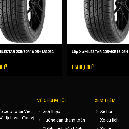
MILESTAR 205/60R16 95H MS932
Lốp Xe MILESTAR 205/60R16 92H
đ
đ
000
1,500,000
VỀ CHÚNG TÔI
XEM THÊM
p xe ô tô
tại Việt
Giới thiệu
Xe hơi
à dịch vụ - đơn vị
Hướng dẫn thanh toán
Xe du lịch
Chính sách bảo hành
Xe tải