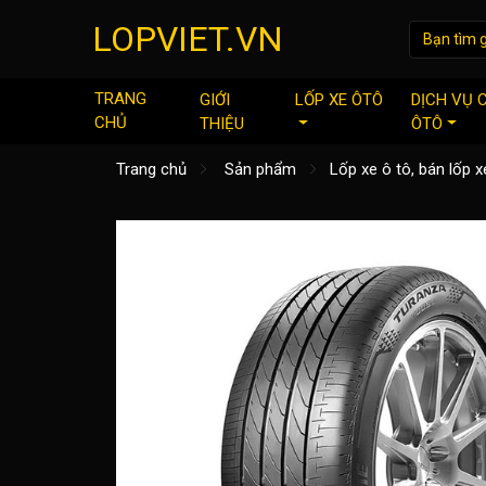
LOPVIET.VN
TRANG
GIỚI
LỐP XE ÔTÔ
DỊCH VỤ 
CHỦ
THIỆU
ÔTÔ
Trang chủ
Sản phẩm
Lốp xe ô tô, bán lốp xe