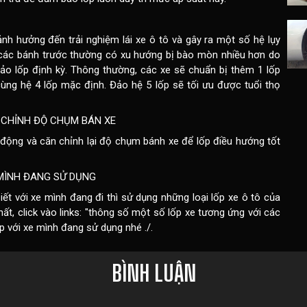
h hưởng đến trải nghiệm lái xe ô tô và gây ra một số hệ lụy
 các bánh trước thường có xu hướng bị bào mòn nhiều hơn do
đảo lốp định kỳ. Thông thường, các xe sẽ chuẩn bị thêm 1 lốp
ng hệ 4 lốp mặc định. Đảo hệ 5 lốp sẽ tối ưu được tuổi thọ
N CHỈNH ĐỘ CHỤM BÁN XE
động và căn chỉnh lại độ chụm bánh xe để lốp điều hướng tốt
MÌNH ĐANG SỬ DỤNG
t với xe mình đang đi thì sử dụng những loại lốp xe ô tô của
, click vào links: "
thông số một số lốp xe tương ứng với các
p với xe mình đang sử dụng nhé ./.
BÌNH LUẬN