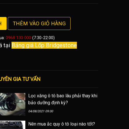
H
THÊM VÀO GIỎ HÀNG
ua:
0968 130 000
(7:30-22:00)
á tại
Bảng giá Lốp Bridgestone
UYÊN GIA TƯ VẤN
Lọc xăng ô tô bao lâu phải thay khi
bảo dưỡng định kỳ?
04/08/2021 09:00
Nên mua ắc quy ô tô loại nào tốt?