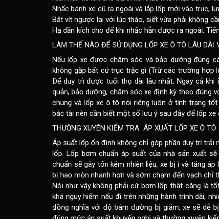
Nhấc bánh xe cũ ra ngoài và lắp lốp mới vào trục, 
Bắt vít ngược lại với lúc tháo, siết vừa phải không 
Hạ dần kích cho để khi nhấc hẳn được ra ngoài. Tiến
LÀM THẾ NÀO ĐỂ SỬ DỤNG LỐP XE Ô TÔ LÂU DÀI
Nếu lốp xe được chăm sóc và bảo dưỡng đúng các
không gặp bất cứ trục trặc gì (Trừ các trường hợp l
Để duy trì được tuối thọ dài lâu nhất, Ngay cả kh
quản, bảo dưỡng, chăm sóc xe định kỳ theo đúng với
chung và lốp xe ô tô nói riêng luôn ở tình trạng tố
bác tài nên cần biết một số lưu ý sau đây để lốp xe 
THƯỜNG XUYÊN KIỂM TRA ÁP XUẤT LỐP XE Ô TÔ
Áp suất lốp ổn định không chỉ góp phần duy trì trải 
lốp. Lốp bơm chuẩn áp suất của nhà sản xuất sẽ
chuẩn sẽ gây tốn kém nhiên liệu, xe bị ì và tăng áp 
bị hao mòn nhanh hơn và sớm chạm đến vạch chỉ th
Nói như vậy không phải cứ bơm lốp thật căng là tốt
khá nguy hiểm nếu đi trên những hành trình dài, nh
đồng nghĩa với độ bám đường bị giảm, xe sẽ dễ bị
đúng mức áp suất khuyến nghị và thường xuyên kiểm