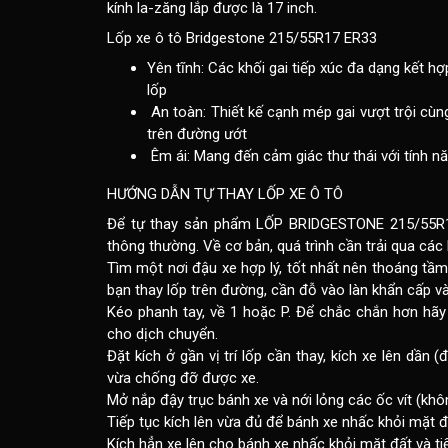
kính la-zăng lắp được là 17 inch.
Lốp xe ô tô Bridgestone
215/55R17 ER33
Yên tĩnh: Các khối gai tiếp xúc đa dạng kết hợ
lốp
An toàn: Thiết kế cạnh mép gai vượt trội cùng
trên đường ướt
Êm ái: Mang đến cảm giác thư thái với tính n
HƯỚNG DẪN TỰ THAY
LỐP XE Ô TÔ
Để tự thay sản phẩm LỐP BRIDGESTONE 215/55R
thông thường
. Về cơ bản, quá trình cần trải qua cá
Tìm một nơi đậu xe hợp lý, tốt nhất nên thoáng tầm
bạn thay lốp trên đường, cần đỗ vào làn khẩn cấp v
Kéo phanh tay, về 1 hoặc P. Để chắc chắn hơn hãy
cho dịch chuyển.
Đặt kích ở gần vị trí lốp cần thay, kích xe lên dầ
vừa chống đỡ được xe.
Mở nắp đậy trục bánh xe và nới lỏng các ốc vít (khôn
Tiếp tục kích lên vừa đủ để bánh xe nhấc khỏi mặt đ
Kích hẳn xe lên cho bánh xe nhấc khỏi mặt đất và tiế