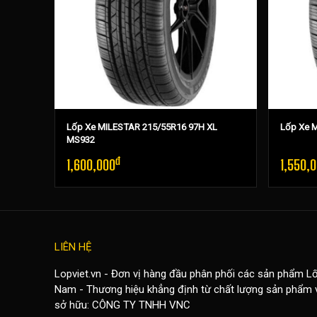
MS932
Lốp Xe MILESTAR 215/55R16 97H XL
Lốp Xe 
MS932
đ
1,600,000
1,550,
LIÊN HỆ
Lopviet.vn - Đơn vị hàng đầu phân phối các sản phẩm
Lố
Nam - Thương hiệu khẳng định từ chất lượng sản phẩm v
sở hữu: CÔNG TY TNHH VNC