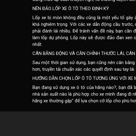
NÊN ĐẢO LỐP XE Ô TÔ THEO ĐỊNH KỲ
Lốp xe bị mòn không đều cũng là một yếu tố gây ản
khá nghiêm trọng. Với các xe dẫn động cầu trước,
phải đánh lái nhiều. Để tránh vấn đề này, bạn cần 
làm lốp dự phòng. Lốp này sẽ được đảo đan xen cù
nhất.
CÂN BẰNG ĐỘNG VÀ CĂN CHỈNH THƯỚC LÁI
, CÂ
Sau một thời gian sử dụng, bạn cũng nên cân bằng 
hơn, truyền tải chuẩn xác các quyết định sau tay lái.
HƯỚNG DẪN CHỌN LỐP Ô TÔ TƯƠNG ỨNG VỚI XE 
Bạn đang sử dụng xe ô tô của hãng nào?, bạn đã biế
nhà sản xuất nào là phù hợp cho xe mình đang đi nhất
hãng xe thường gặp
" để lựa chọn cỡ lốp cho phù hơ