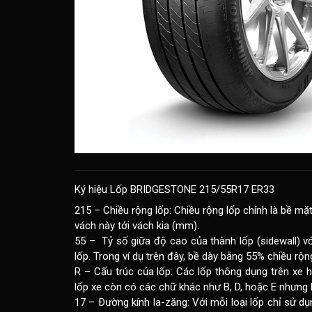
Ký hiệu Lốp BRIDGESTONE 215/55R17 ER33
215 – Chiều rộng lốp: Chiều rộng lốp chính là bề mặ
vách này tới vách kia (mm).
55 – Tỷ số giữa độ cao của thành lốp (sidewall) vớ
lốp. Trong ví dụ trên đây, bề dày bằng 55% chiều rộn
R – Cấu trúc của lốp: Các lốp thông dụng trên xe h
lốp xe còn có các chữ khác như B, D, hoặc E nhưng h
17 – Ðường kính la-zăng: Với mỗi loại lốp chỉ sử 