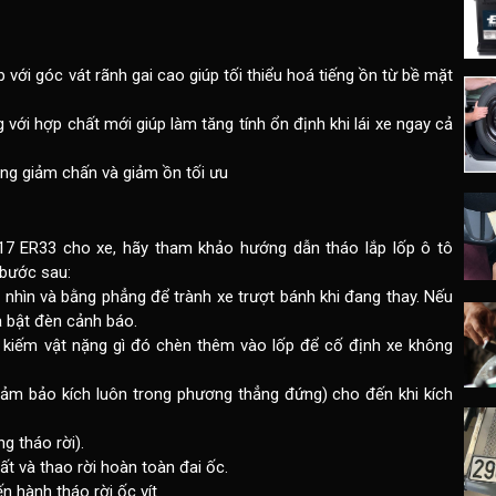
p với góc vát rãnh gai cao giúp tối thiểu hoá tiếng ồn từ bề mặt
 với hợp chất mới giúp làm tăng tính ổn định khi lái xe ngay cả
ăng giảm chấn và giảm ồn tối ưu
17 ER33 cho xe, hãy tham khảo
hướng dẫn tháo lắp lốp ô tô
c bước sau:
 nhìn và bằng phẳng để trành xe trượt bánh khi đang thay. Nếu
à bật đèn cảnh báo.
 kiếm vật nặng gì đó chèn thêm vào lốp để cố định xe không
n (đảm bảo kích luôn trong phương thẳng đứng) cho đến khi kích
g tháo rời).
ất và thao rời hoàn toàn đai ốc.
n hành tháo rời ốc vít