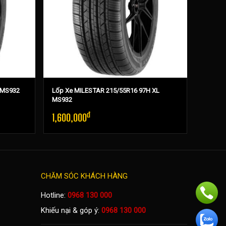
 MS932
Lốp Xe MILESTAR 215/55R16 97H XL
Lốp Xe
MS932
đ
1,600,000
1,550
CHĂM SÓC KHÁCH HÀNG
Hotline:
0968 130 000
Khiếu nại & góp ý:
0968 130 000