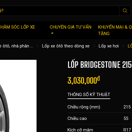
CHĂM SÓC LỐP XE
CHUYÊN GIA TƯ VẤN
KHUYẾN MẠI & 
TẶNG
 ôtô, nhà phân ...
Lốp xe ôtô theo dòng xe
Lốp xe hơi
L
LỐP BRIDGESTONE 215
đ
3,030,000
THÔNG SỐ KỸ THUẬT
Chiều rộng (mm)
215
Chiều cao
55
Kích cỡ mâm
R17