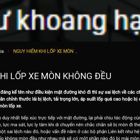
ia
NGUY HIỂM KHI LỐP XE MÒN ...
HI LỐP XE MÒN KHÔNG ĐỀU
đáng kể tên như điều kiện mặt đường khó đi thì sự sai lệch về các ch
 chỉnh thước lái bị lệch, tải trọng lớn, áp suất lốp quá cao hoặc bị
mòn lốp xe.
duy nhất tiếp xúc trực tiếp với mặt đường, lại phải chịu tác động cù
e, lực ma sát, lực ly tâm khi di chuyển nên chắc chắn sẽ bị mòn đi th
ột sai lệch nào đó, hoặc vấn đề nằm ở các bộ phận Liên kết như hệ t
 lốp không mòn đều như nhau mà sẽ có một phần nào đó bị mài mòn