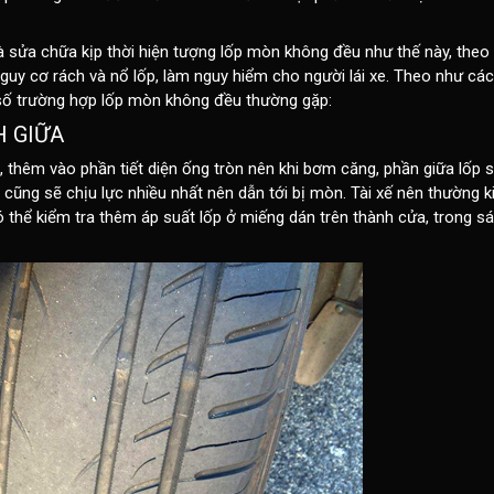
 sửa chữa kịp thời hiện tượng lốp mòn không đều như thế này, theo 
guy cơ rách và nổ lốp, làm nguy hiểm cho người lái xe. Theo như cá
t số trường hợp lốp mòn không đều thường gặp:
H GIỮA
 thêm vào phần tiết diện ống tròn nên khi bơm căng, phần giữa lốp sẽ
 cũng sẽ chịu lực nhiều nhất nên dẫn tới bị mòn. Tài xế nên thường 
 thể kiểm tra thêm áp suất lốp ở miếng dán trên thành cửa, trong 