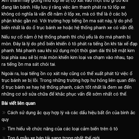
Âm thanh này giống như lốp xe bị cọ xát vào một thứ gì đó khi
đang lăn bánh. Hãy lưu ý rằng việc âm thanh phát ra từ lốp xe
không có nghĩa là vấn đề nằm ở lốp xe, mà có thể là ở các bộ
phận khác gần nó. Với trường hợp tiếng ồn ma sát này, lý do phổ
biến nhất là do ổ trục bánh xe hoặc hệ thống phanh xe có vấn đề.
Nếu sự cố nằm ở hệ thống phanh thì chủ yếu là do má phanh bị
mòn. Đây là lý do phổ biến khiến ô tô phát ra tiếng ồn khi tài xế đạp
phanh. Má phanh sau khi sử dụng một thời gian dài thì bề mặt kim
loại phía sau sẽ bị mài mòn khiến kim loại va chạm vào nhau, tạo
ra tiếng ồn ma sát chói tai.
Ngoài ra, loại tiếng ồn cọ xát này cũng có thể xuất phát từ việc ổ
trục bánh xe bị lỗi. Trong những trường hợp hư hỏng liên quan đến
ố trục bánh xe hay hệ thống phanh, cách tốt nhất là đem xe đến
những cơ sở sửa chữa để khắc phục vấn đề sớm nhất có thể.
Bài viết liên quan
Cách sử dụng ắc quy hợp lý và các dấu hiệu bất ổn của bình ắc
quy
Tìm hiểu về chức năng của các loại cảm biến trên ô tô
Top 6 mẫu xe bán tải sang trọng nhất thế giới