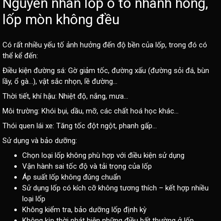
Nguyên nhân lốp ô tô nhanh hỏng,
lốp mòn không đều
Có rất nhiều yếu tố ảnh hưởng đến độ bền của lốp, trong đó có
thể kể đến:
Điều kiện đường sá: Gờ giảm tốc, đường xấu (đường sỏi đá, bùn
lầy, ổ gà…), vật sắc nhọn, lề đường…
Thời tiết, khí hậu: Nhiệt độ, nắng, mưa…
Môi trường: Khói bụi, dầu, mỡ, các chất hoá học khác…
Thói quen lái xe: Tăng tốc đột ngột, phanh gấp…
Sử dụng và bảo dưỡng:
Chọn loại lốp không phù hợp với điều kiện sử dụng
Vận hành sai tốc độ và tải trọng của lốp
Áp suất lốp không đúng chuẩn
Sử dụng lốp có kích cỡ không tương thích – kết hợp nhiều
loại lốp
Không kiểm tra, bảo dưỡng lốp định kỳ
Không kịp thời phát hiện những điều bất thường ở lốp…