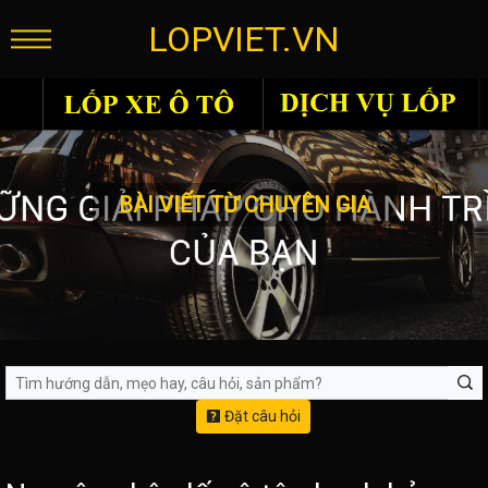
LOPVIET.VN
BÀI VIẾT TỪ CHUYÊN GIA
Đặt câu hỏi