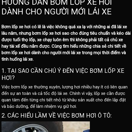
HƯỚNG DẪN BƠM LỐP XE HƠI
DÀNH CHO NGƯỜI MỚI LÁI XE
Bơm lốp xe hơi có lẽ là việc không quá xa lạ với những ai đã lái xe
lâu năm, nhưng bơm lốp xe hơi sao cho đúng tiêu chuẩn và kéo dài
được tuổi thọ lốp, xe chạy luôn êm thì không phải tất cả chủ xe
hay tài xế đều nắm được. Cùng tìm hiểu những chia sẻ chi tiết về
bơm lốp xe hơi dành cho người mới lái xe trong mọi thời điểm và
tình huống lái xe.
1. TẠI SAO CẦN CHÚ Ý ĐẾN VIỆC BƠM LỐP XE
HƠI?
Việc bơm lốp xe thường xuyên, lượng hơi nhiều hay ít có liên quan
đến sự an toàn và cả tốc độ lái xe. Chính vì vậy, lốp xe cần được
quan tâm đến từng chi tiết nhỏ từ khâu sản xuất cho đến lắp đặt
và bảo dưỡng, để làm nhiệm vụ giữ hơi.
2. CÁC HIỂU LẦM VỀ VIỆC BƠM HƠI Ô TÔ: