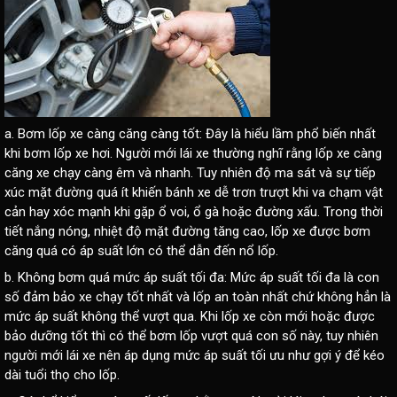
a.
Bơm lốp xe càng căng càng tốt
: Đây là hiểu lầm phổ biến nhất
khi bơm lốp xe hơi. Người mới lái xe thường nghĩ rằng lốp xe càng
căng xe chạy càng êm và nhanh. Tuy nhiên độ ma sát và sự tiếp
xúc mặt đường quá ít khiến bánh xe dễ trơn trượt khi va chạm vật
cản hay xóc mạnh khi gặp ổ voi, ổ gà hoặc đường xấu. Trong thời
tiết nắng nóng, nhiệt độ mặt đường tăng cao, lốp xe được bơm
căng quá có áp suất lớn có thể dẫn đến nổ lốp.
b.
Không bơm quá mức áp suất tối đa
: Mức áp suất tối đa là con
số đảm bảo xe chạy tốt nhất và lốp an toàn nhất chứ không hẳn là
mức áp suất không thể vượt qua. Khi lốp xe còn mới hoặc được
bảo dưỡng tốt thì có thể bơm lốp vượt quá con số này, tuy nhiên
người mới lái xe nên áp dụng mức áp suất tối ưu như gợi ý để kéo
dài tuổi thọ cho lốp.