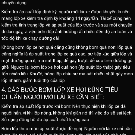
chuyên dụng.
Kiểm tra áp suất lốp định kỳ:
người mới lái xe được khuyên là nên
mang lốp xe kiểm tra định kỳ khoảng 14 ngày/lần. Tài xế cũng nên
kiểm tra tình trạng lốp và áp suất của lốp trước và sau mỗi chuyến
đi dài ngày, vì việc bơm lốp ảnh hưởng rất nhiều đến độ an toàn và
tốc độ khi xe chạy đường dài.
Không bơm lốp xe hơi quá căng cũng không bơm quá non
: lốp quá
căng nghĩa là áp suất trong lốp xe quá cao, sự tiếp xúc giữa lốp và
mặt đường quá ít, ma sát thấp, dễ gây trượt, dễ xóc trên đường gồ
ghề. Ngược lại bơm lốp xe hơi quá non (áp suất lốp thấp) gây tiêu
tốn nhiên liệu. Khi đó, hông lốp chịu sự ma sát nhiều nhất gây mòn
lốp nhanh, giảm tuổi thọ của lốp.
4. CÁC BƯỚC BƠM LỐP XE HƠI ĐÚNG TIÊU
CHUẨN NGƯỜI MỚI LÁI XE CẦN BIẾT:
Kiểm tra áp suất lốp trước khi bơm: Nên thực hiện khi lốp xe đã
nguội hẳn, vì khi lốp nóng, không khí giãn nở thì việc đo sẽ sai lệch.
Sử dụng đồng hồ đo áp suất chất lượng cao.
Bơm lốp theo mức áp suất được đề nghị: Người mới lái xe chỉ cần