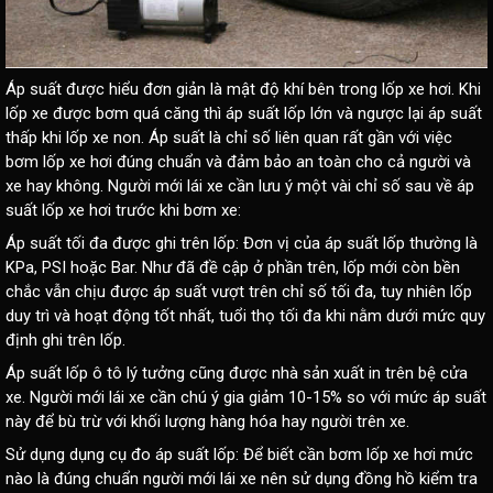
Áp suất được hiểu đơn giản là mật độ khí bên trong lốp xe hơi. Khi
lốp xe được bơm quá căng thì áp suất lốp lớn và ngược lại áp suất
thấp khi lốp xe non. Áp suất là chỉ số liên quan rất gần với việc
bơm lốp xe hơi đúng chuẩn và đảm bảo an toàn cho cả người và
xe hay không. Người mới lái xe cần lưu ý một vài chỉ số sau về áp
suất lốp xe hơi trước khi bơm xe:
Áp suất tối đa được ghi trên lốp: Đơn vị của áp suất lốp thường là
KPa, PSI hoặc Bar. Như đã đề cập ở phần trên, lốp mới còn bền
chắc vẫn chịu được áp suất vượt trên chỉ số tối đa, tuy nhiên lốp
duy trì và hoạt động tốt nhất, tuổi thọ tối đa khi nằm dưới mức quy
định ghi trên lốp.
Áp suất lốp ô tô lý tưởng cũng được nhà sản xuất in trên bệ cửa
xe. Người mới lái xe cần chú ý gia giảm 10-15% so với mức áp suất
này để bù trừ với khối lượng hàng hóa hay người trên xe.
Sử dụng dụng cụ đo áp suất lốp: Để biết cần bơm lốp xe hơi mức
nào là đúng chuẩn người mới lái xe nên sử dụng đồng hồ kiểm tra