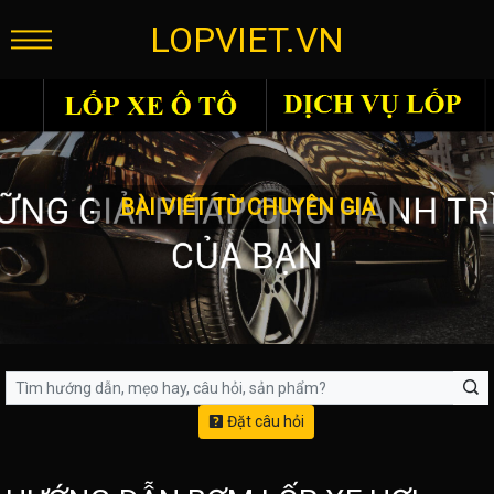
LOPVIET.VN
BÀI VIẾT TỪ CHUYÊN GIA
Đặt câu hỏi