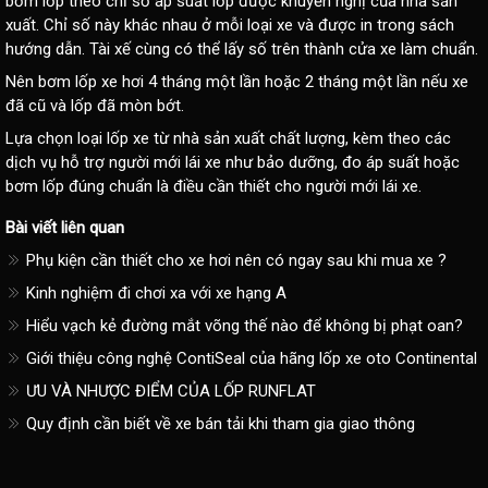
bơm lốp theo chỉ số áp suất lốp được khuyến nghị của nhà sản
xuất. Chỉ số này khác nhau ở mỗi loại xe và được in trong sách
hướng dẫn. Tài xế cùng có thể lấy số trên thành cửa xe làm chuẩn.
Nên bơm lốp xe hơi 4 tháng một lần hoặc 2 tháng một lần nếu xe
đã cũ và lốp đã mòn bớt.
Lựa chọn loại lốp xe từ nhà sản xuất chất lượng, kèm theo các
dịch vụ hỗ trợ người mới lái xe như bảo dưỡng, đo áp suất hoặc
bơm lốp đúng chuẩn là điều cần thiết cho người mới lái xe.
Bài viết liên quan
Phụ kiện cần thiết cho xe hơi nên có ngay sau khi mua xe ?
Kinh nghiệm đi chơi xa với xe hạng A
Hiểu vạch kẻ đường mắt võng thế nào để không bị phạt oan?
Giới thiệu công nghệ ContiSeal của hãng lốp xe oto Continental
ƯU VÀ NHƯỢC ĐIỂM CỦA LỐP RUNFLAT
Quy định cần biết về xe bán tải khi tham gia giao thông