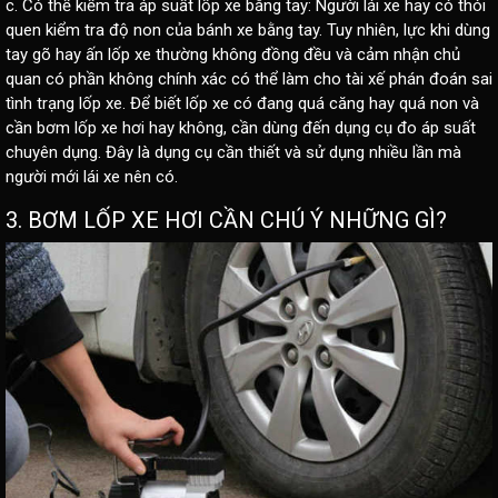
c.
Có thể kiểm tra áp suất lốp xe bằng tay:
Người lái xe hay có thói
quen kiểm tra độ non của bánh xe bằng tay. Tuy nhiên, lực khi dùng
tay gõ hay ấn lốp xe thường không đồng đều và cảm nhận chủ
quan có phần không chính xác có thể làm cho tài xế phán đoán sai
tình trạng lốp xe. Để biết lốp xe có đang quá căng hay quá non và
cần bơm lốp xe hơi hay không, cần dùng đến dụng cụ đo áp suất
chuyên dụng. Đây là dụng cụ cần thiết và sử dụng nhiều lần mà
người mới lái xe nên có.
3. BƠM LỐP XE HƠI CẦN CHÚ Ý NHỮNG GÌ?