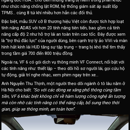
ngang dốc HSA… cho đến những trang bị hiếm trong phân khúc
như chức năng chống lật ROM, hệ thống giám sát áp suất lốp
TPMS… cùng 8 túi khí nhiều hơn hẳn các đối thủ.
Đặc biệt, mẫu SUV cỡ B thương hiệu Việt còn được tích hợp loạt
tính năng ADAS với hơn 20 tính năng tiên tiến, bao gồm cả tính
năng cấp độ 2 như hỗ trợ lái an toàn trên cao tốc. Đây được xem
là “trợ thủ đắc lực” của người dùng, bên cạnh trợ lý ảo ViVi và màn
hình hắt kính lái HUD tăng sự tập trung – trang bị khó thể tìm thấy
trong tầm giá 700 đến 800 triệu đồng.
Ngoài ra, VF 6 có gói dịch vụ thông minh VF Connect, nổi bật với
các tính năng như: thiết lập – theo dõi hồ sơ người lái, gọi cứu hộ
tự động, giải trí nghe nhạc, xem phim ngay trên xe...
Anh Nguyễn Thu Thịnh, một người theo dõi ngành ô tô lâu năm ở
Hà Nội cho biết:
“So với các dòng xe xăng phổ thông cùng tầm
tiền, VF 6 khác biệt không chỉ về hàm lượng công nghệ ấn tượng
mà còn nhờ các tính năng có thể nâng cấp, bổ sung theo thời
gian, giúp xe thông minh, an toàn hơn”
.