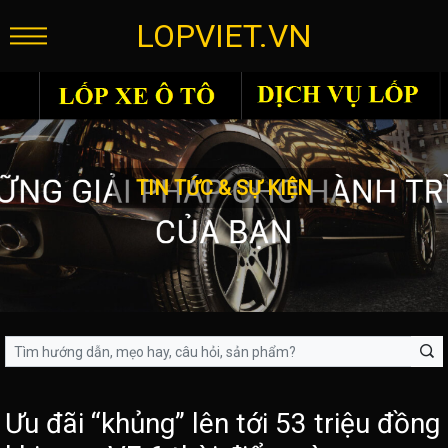
LOPVIET.VN
TIN TỨC & SỰ KIỆN
Ưu đãi “khủng” lên tới 53 triệu đồng