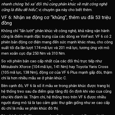
nhanh chóng ‘bỏ xa’ đối thủ cùng phân khúc về mặt công nghệ
cũng là điều dễ hiểu”
, vị chuyên gia này cho biết thêm.
VF 6: Nhận xe động cơ “khủng”, thêm ưu đãi 53 triệu
đồng
Không chỉ “lấn lướt” phân khúc về công nghệ, khả năng vận hành
cũng là điểm mạnh đặc trưng của các dòng xe VinFast. VF 6 có 2
phiên bản động cơ điện mang đến sức mạnh khác nhau, cho công
suất tối đa lần lượt 174 mã lực và 201 mã lực, tương ứng với mô
men xoắn cực đại 250 Nm và 310 Nm.
So với phiên bản cao cấp nhất của các đối thủ trực tiếp như
Mitsubishi Xforce (104 mã lực, 141 Nm) hay Toyota Yaris Cross
(105 mã lực, 138 Nm), động cơ của VF 6 Plus mạnh gấp đôi, thậm
chí là hơn nhiều mẫu xe ở phân khúc C.
Bên cạnh đó, VF 6 là số ít mẫu xe trong phân khúc được trang bị
hệ thống treo sau đa điểm giúp tăng độ ổn định khi vào cua cũng
như khi đánh lái. Thậm chí, hệ thống treo trên VF 6 được nhiều
người dùng mô tả là tạo cảm giác thư giãn giống như xe cao cấp
dù chỉ là mẫu xe phân khúc đô thị.