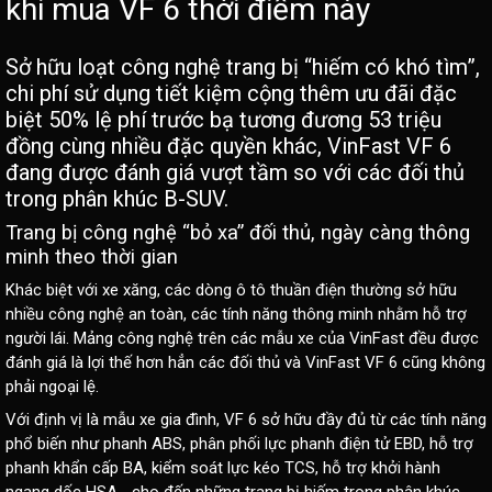
khi mua VF 6 thời điểm này
Sở hữu loạt công nghệ trang bị “hiếm có khó tìm”,
chi phí sử dụng tiết kiệm cộng thêm ưu đãi đặc
biệt 50% lệ phí trước bạ tương đương 53 triệu
đồng cùng nhiều đặc quyền khác, VinFast VF 6
đang được đánh giá vượt tầm so với các đối thủ
trong phân khúc B-SUV.
Trang bị công nghệ “bỏ xa” đối thủ, ngày càng thông
minh theo thời gian
Khác biệt với xe xăng, các dòng ô tô thuần điện thường sở hữu
nhiều công nghệ an toàn, các tính năng thông minh nhằm hỗ trợ
người lái. Mảng công nghệ trên các mẫu xe của VinFast đều được
đánh giá là lợi thế hơn hẳn các đối thủ và
VinFast VF 6
cũng không
phải ngoại lệ.
Với định vị là mẫu xe gia đình, VF 6 sở hữu đầy đủ từ các tính năng
phổ biến như phanh ABS, phân phối lực phanh điện tử EBD, hỗ trợ
phanh khẩn cấp BA, kiểm soát lực kéo TCS, hỗ trợ khởi hành