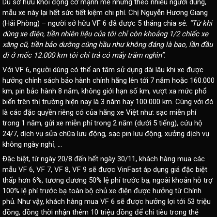
Dù sở hữu khối động cơ mạnh mẽ nhưng theo nhiều người dùng,
mẫu xe này lại hết sức tiết kiệm chi phí. Chị Nguyễn Hương Giang
(Hải Phòng) – người sở hữu VF 6 đã được 5 tháng chia sẻ:
“Từ khi
dùng xe điện, tiền nhiên liệu của tôi chỉ còn khoảng 1/2 chiếc xe
xăng cũ, tiền bảo dưỡng cũng hầu như không đáng là bao, lần đầu
đi ở mốc 12.000 km tôi chỉ trả có mấy trăm nghìn”.
Với
VF 6
, người dùng có thể an tâm sử dụng dài lâu khi xe được
hưởng chính sách bảo hành chính hãng lên tới 7 năm hoặc 160.000
km, pin bảo hành 8 năm, không giới hạn số km, vượt xa mức phổ
biến trên thị trường hiện nay là 3 năm hay 100.000 km. Cùng với đó
là các đặc quyền riêng có của hãng xe Việt như: sạc miễn phí
trong 1 năm, gửi xe miễn phí trong 2 năm (dưới 5 tiếng), cứu hộ
24/7, dịch vụ sửa chữa lưu động, sạc pin lưu động, xưởng dịch vụ
không ngày nghỉ, …
Đặc biệt, từ ngày 20/8 đến hết ngày 30/11, khách hàng mua các
mẫu VF 6, VF 7, VF 8, VF 9 sẽ được VinFast áp dụng giá đặc biệt
thấp hơn 6%, tương đương 50% lệ phí trước bạ, ngoài khoản hỗ trợ
100% lệ phí trước bạ toàn bộ chủ xe điện được hưởng từ Chính
phủ. Như vậy, khách hàng mua VF 6 sẽ được hưởng lợi tới 53 triệu
đồng, đồng thời nhận thêm 10 triệu đồng để chi tiêu trong thẻ