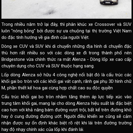
Trong nhiều năm trở lại đây, thì phân khúc xe Crossover và SUV
luôn "nóng bỏng" bởi được sự ưa chuộng tại thị trường Việt Nam
do đặc tính hướng về gia đình của người Việt.
Dòng xe CUV và SUV khi di chuyển những địa hình di chuyển đặc
thù hơn rất nhiều so với các dòng xe đi trong thành phố nên
Bridgestone vừa chính thức ra mắt Alenza - Dòng lốp xe cao cấp
chuyên dụng cho CUV và SUV thuộc hạng sang.
Lốp dòng Alenza sở hữu 4 công nghệ nổi bật đó là cấu trúc các
khối gai bo tròn với các khối gai vát cạnh, rãnh gai phụ 3D hình chữ
M, phần thiết kế hoa gai cùng hợp chất cao su độc quyền
Cấu trúc khối gai bo tròn nhằm tăng thêm áp lực tiếp xúc vào
trung tâm khối gai, mang lại cho dòng Alenza hiệu suất lái đặc biệt
cao hơn với khả năng bám đường vượt trội, bất kể trên đường khô
hay ở cung đường đường ướt. Người điều khiển xe cũng sẽ cảm
nhận được sự ổn định khác biệt rõ rệt khi lái trên đường trường
hay độ nhạy chính xác của lốp khi đánh lái.