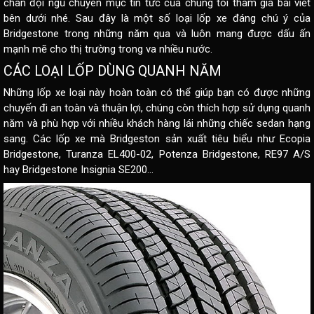
chân đội ngũ chuyên mục tin tức của chúng tôi tham gia bài viết
bên dưới nhé. Sau đây là một số loại lốp xe đáng chú ý của
Bridgestone trong những năm qua và luôn mang được dấu ấn
mạnh mẽ cho thị trường trong va nhiều nước.
CÁC LOẠI LỐP DÙNG QUANH NĂM
Những lốp xe loại này hoàn toàn có thể giúp bạn có được những
chuyến đi an toàn và thuận lợi, chúng còn thích hợp sử dụng quanh
năm và phù hợp với nhiều khách hàng lái những chiếc sedan hạng
sang. Các lốp xe mà Bridgeston sản xuất tiêu biểu như Ecopia
Bridgestone, Turanza EL400-02, Potenza Bridgestone, RE97 A/S
hay Bridgestone Insignia SE200…