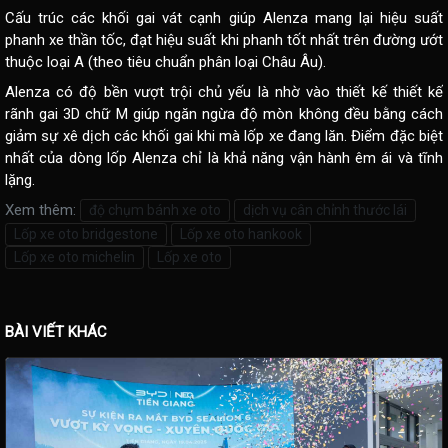
Cấu trúc các khối gai vát cạnh giúp Alenza mang lại hiệu suất
phanh xe thần tốc, đạt hiệu suất khi phanh tốt nhất trên đường ướt
thuộc loại A (theo tiêu chuẩn phân loại Châu Âu).
Alenza có độ bền vượt trội chủ yếu là nhờ vào thiết kế thiết kế
rãnh gai 3D chữ M giúp ngăn ngừa độ mòn không đều bằng cách
giảm sự xê dịch các khối gai khi mà lốp xe đang lăn. Điểm đặc biệt
nhất của dòng lốp Alenza chỉ là khả năng vận hành êm ái và tĩnh
lặng.
Xem thêm:
độ chụm bánh xe oto
dịch vụ cân chỉnh thước lái
Lốp xe oto bridgestone
Lốp xe oto hankook
Lốp xe oto michelin
Lốp xe oto
BÀI VIẾT KHÁC