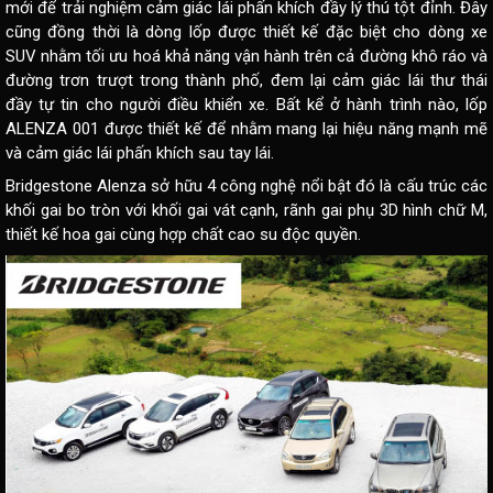
mới để trải nghiệm cảm giác lái phấn khích đầy lý thú tột đỉnh. Đây
cũng đồng thời là dòng lốp được thiết kế đặc biệt cho dòng xe
SUV nhằm tối ưu hoá khả năng vận hành trên cả đường khô ráo và
đường trơn trượt trong thành phố, đem lại cảm giác lái thư thái
đầy tự tin cho người điều khiển xe. Bất kể ở hành trình nào, lốp
ALENZA 001 được thiết kế để nhằm mang lại hiệu năng mạnh mẽ
và cảm giác lái phấn khích sau tay lái.
Bridgestone Alenza sở hữu 4 công nghệ nổi bật đó là cấu trúc các
khối gai bo tròn với khối gai vát cạnh, rãnh gai phụ 3D hình chữ M,
thiết kế hoa gai cùng hợp chất cao su độc quyền.