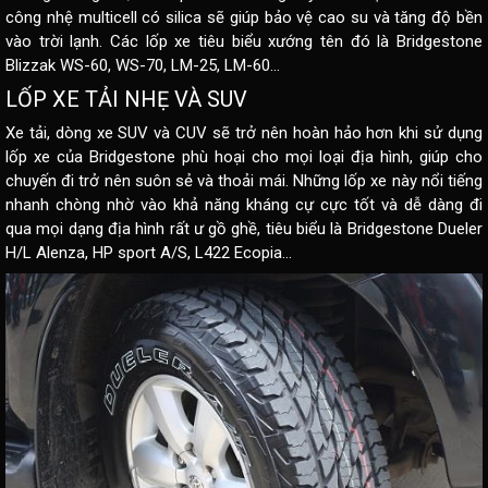
công nhệ multicell có silica sẽ giúp bảo vệ cao su và tăng độ bền
vào trời lạnh. Các lốp xe tiêu biểu xướng tên đó là Bridgestone
Blizzak WS-60, WS-70, LM-25, LM-60…
LỐP XE TẢI NHẸ VÀ SUV
Xe tải, dòng xe SUV và CUV sẽ trở nên hoàn hảo hơn khi sử dụng
lốp xe của Bridgestone phù hoại cho mọi loại địa hình, giúp cho
chuyến đi trở nên suôn sẻ và thoải mái. Những lốp xe này nổi tiếng
nhanh chòng nhờ vào khả năng kháng cự cực tốt và dễ dàng đi
qua mọi dạng địa hình rất ư gồ ghề, tiêu biểu là Bridgestone Dueler
H/L Alenza, HP sport A/S, L422 Ecopia…