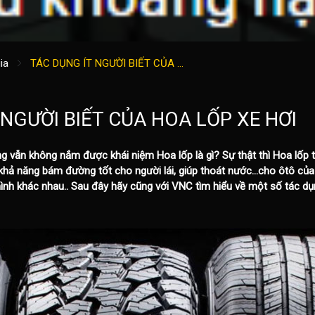
ia
TÁC DỤNG ÍT NGƯỜI BIẾT CỦA ...
 NGƯỜI BIẾT CỦA HOA LỐP XE HƠI
ng vẫn không nắm được khái niệm Hoa lốp là gì? Sự thật thì Hoa lốp 
 khả năng bám đường tốt cho người lái, giúp thoát nước…cho ôtô của
a hình khác nhau.. Sau đây hãy cũng với VNC tìm hiểu về một số tác d