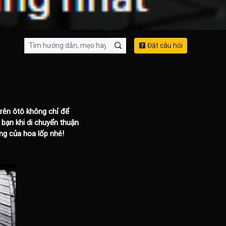
Đặt câu hỏi
trên ôtô không chỉ để
 bạn khi di chuyển thuận
ụng của hoa lốp nhé!